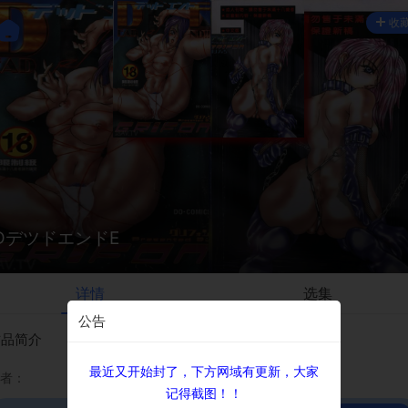
收
DデツドエンドE
详情
选集
公告
作品简介
最近又开始封了，下方网域有更新，大家
者：
记得截图！！