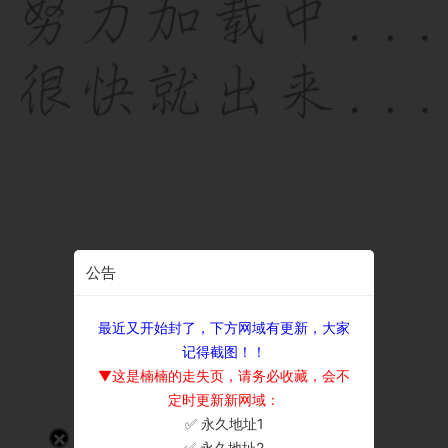
公告
最近又开始封了，下方网域有更新，大家
记得截图！！
▼这是楠楠的走失页，请务必收藏，会不
定时更新新网域：
✅ 永久地址1
×
✅ 永久地址2