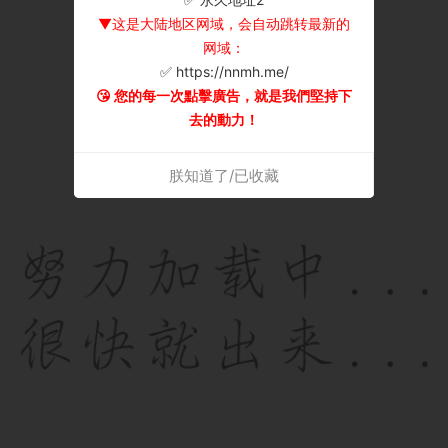
▼这是大陆地区网域，会自动跳转最新的
网域：
✅ https://nnmh.me/
😘 您的每一次點擊廣告，就是我們堅持下
去的動力！
朕知道了/已收藏