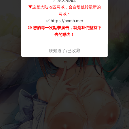
▼这是大陆地区网域，会自动跳转最新的
网域：
✅ https://nnmh.me/
😘 您的每一次點擊廣告，就是我們堅持下
去的動力！
朕知道了/已收藏