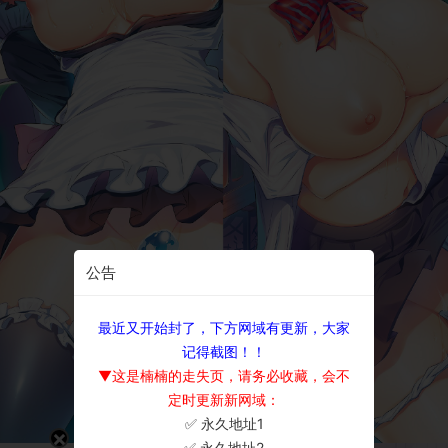
公告
最近又开始封了，下方网域有更新，大家
记得截图！！
▼这是楠楠的走失页，请务必收藏，会不
定时更新新网域：
✅ 永久地址1
×
✅ 永久地址2