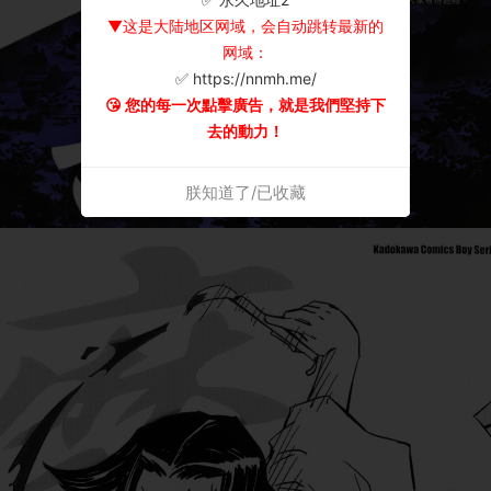
▼这是大陆地区网域，会自动跳转最新的
网域：
✅ https://nnmh.me/
😘 您的每一次點擊廣告，就是我們堅持下
去的動力！
朕知道了/已收藏