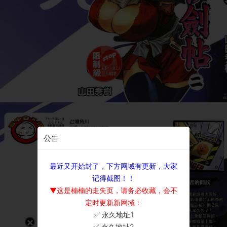
公告
最近又开始封了，下方网域有更新，大家
记得截图！！
▼这是楠楠的走失页，请务必收藏，会不
定时更新新网域：
✅ 永久地址1
×
✅ 永久地址2