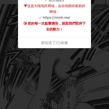
▼这是大陆地区网域，会自动跳转最新的
网域：
✅ https://nnmh.me/
😘 您的每一次點擊廣告，就是我們堅持下
去的動力！
朕知道了/已收藏