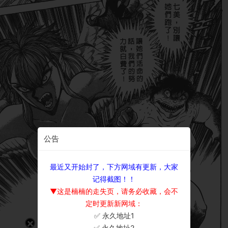
公告
最近又开始封了，下方网域有更新，大家
记得截图！！
▼这是楠楠的走失页，请务必收藏，会不
定时更新新网域：
✅ 永久地址1
×
✅ 永久地址2