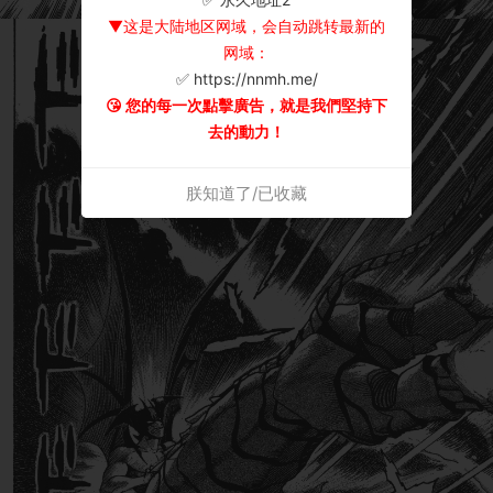
▼这是大陆地区网域，会自动跳转最新的
网域：
✅ https://nnmh.me/
😘 您的每一次點擊廣告，就是我們堅持下
去的動力！
朕知道了/已收藏