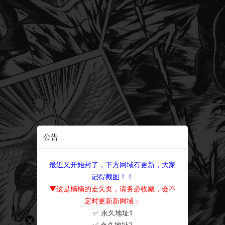
公告
最近又开始封了，下方网域有更新，大家
记得截图！！
▼这是楠楠的走失页，请务必收藏，会不
定时更新新网域：
✅ 永久地址1
×
✅ 永久地址2