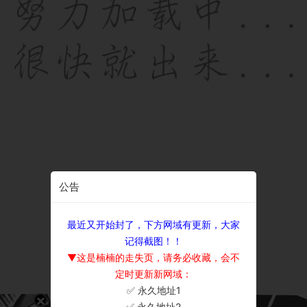
公告
最近又开始封了，下方网域有更新，大家
记得截图！！
▼这是楠楠的走失页，请务必收藏，会不
定时更新新网域：
✅ 永久地址1
×
✅ 永久地址2