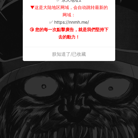
▼这是大陆地区网域，会自动跳转最新的
网域：
✅ https://nnmh.me/
😘 您的每一次點擊廣告，就是我們堅持下
去的動力！
朕知道了/已收藏