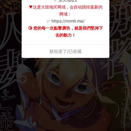
▼这是大陆地区网域，会自动跳转最新的
网域：
✅ https://nnmh.me/
😘 您的每一次點擊廣告，就是我們堅持下
去的動力！
朕知道了/已收藏