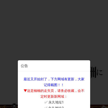
公告
最近又开始封了，下方网域有更新，大家
记得截图！！
▼这是楠楠的走失页，请务必收藏，会不
定时更新新网域：
✅ 永久地址1
×
✅ 永久地址2