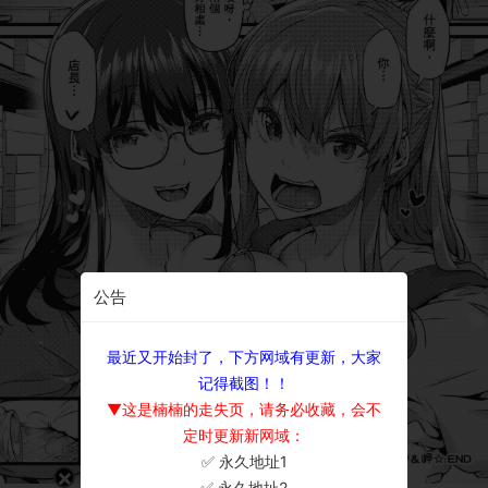
公告
最近又开始封了，下方网域有更新，大家
记得截图！！
▼这是楠楠的走失页，请务必收藏，会不
定时更新新网域：
✅ 永久地址1
×
✅ 永久地址2