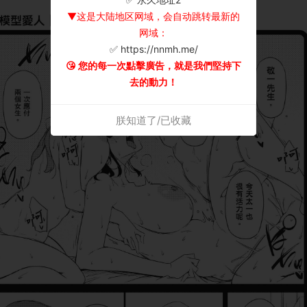
▼这是大陆地区网域，会自动跳转最新的
网域：
✅ https://nnmh.me/
😘 您的每一次點擊廣告，就是我們堅持下
去的動力！
朕知道了/已收藏