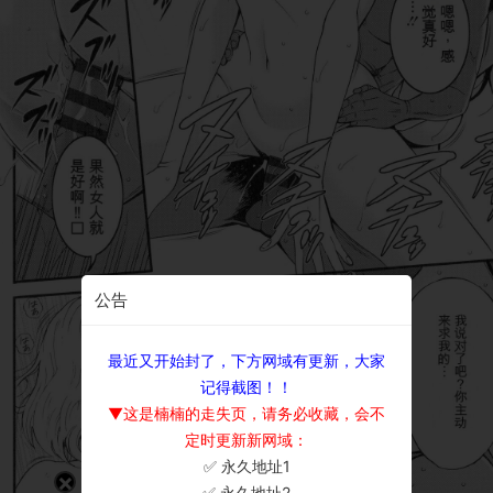
公告
最近又开始封了，下方网域有更新，大家
记得截图！！
▼这是楠楠的走失页，请务必收藏，会不
定时更新新网域：
✅ 永久地址1
×
✅ 永久地址2