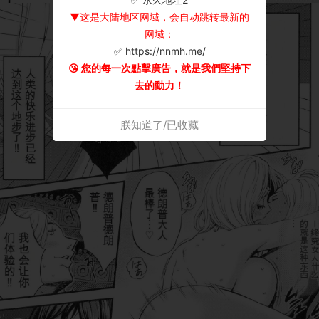
▼这是大陆地区网域，会自动跳转最新的
网域：
✅ https://nnmh.me/
😘 您的每一次點擊廣告，就是我們堅持下
去的動力！
朕知道了/已收藏