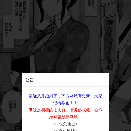
公告
最近又开始封了，下方网域有更新，大家
记得截图！！
▼这是楠楠的走失页，请务必收藏，会不
定时更新新网域：
✅ 永久地址1
×
✅ 永久地址2