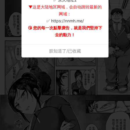
▼这是大陆地区网域，会自动跳转最新的
网域：
✅ https://nnmh.me/
😘 您的每一次點擊廣告，就是我們堅持下
去的動力！
朕知道了/已收藏