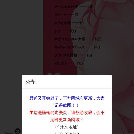
公告
最近又开始封了，下方网域有更新，大家
记得截图！！
▼这是楠楠的走失页，请务必收藏，会不
定时更新新网域：
✅ 永久地址1
×
✅ 永久地址2