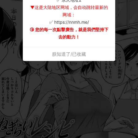
▼这是大陆地区网域，会自动跳转最新的
网域：
✅ https://nnmh.me/
😘 您的每一次點擊廣告，就是我們堅持下
去的動力！
朕知道了/已收藏