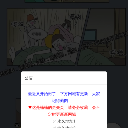
公告
最近又开始封了，下方网域有更新，大家
记得截图！！
▼这是楠楠的走失页，请务必收藏，会不
定时更新新网域：
✅ 永久地址1
×
✅ 永久地址2