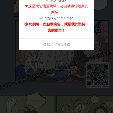
▼这是大陆地区网域，会自动跳转最新的
网域：
✅ https://nnmh.me/
😘 您的每一次點擊廣告，就是我們堅持下
去的動力！
朕知道了/已收藏