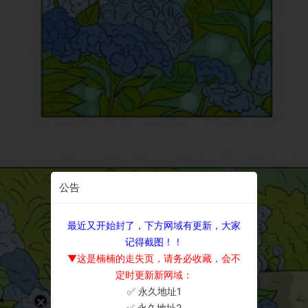
公告
最近又开始封了，下方网域有更新，大家
记得截图！！
▼这是楠楠的走失页，请务必收藏，会不
定时更新新网域：
✅ 永久地址1
×
✅ 永久地址2