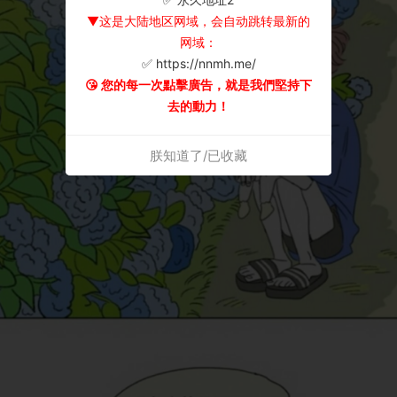
▼这是大陆地区网域，会自动跳转最新的
网域：
✅ https://nnmh.me/
😘 您的每一次點擊廣告，就是我們堅持下
去的動力！
朕知道了/已收藏