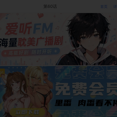
第60话
首页
详