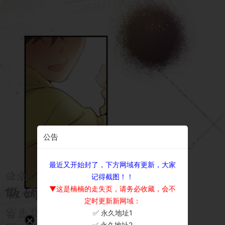
公告
最近又开始封了，下方网域有更新，大家
记得截图！！
▼这是楠楠的走失页，请务必收藏，会不
定时更新新网域：
✅ 永久地址1
×
✅ 永久地址2