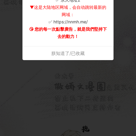
▼这是大陆地区网域，会自动跳转最新的
网域：
✅ https://nnmh.me/
😘 您的每一次點擊廣告，就是我們堅持下
去的動力！
朕知道了/已收藏