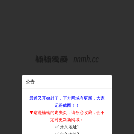
公告
最近又开始封了，下方网域有更新，大家
记得截图！！
▼这是楠楠的走失页，请务必收藏，会不
定时更新新网域：
✅ 永久地址1
×
✅ 永久地址2