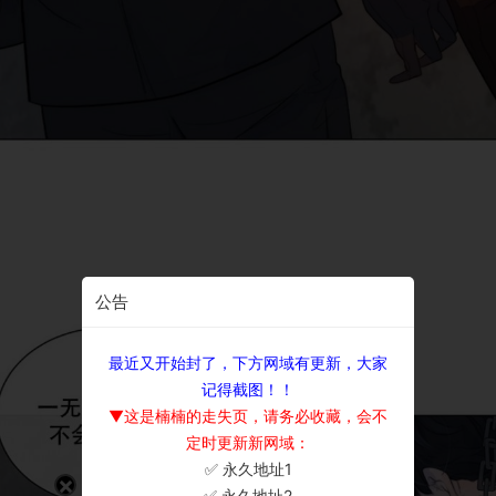
公告
最近又开始封了，下方网域有更新，大家
记得截图！！
▼这是楠楠的走失页，请务必收藏，会不
定时更新新网域：
✅ 永久地址1
×
✅ 永久地址2