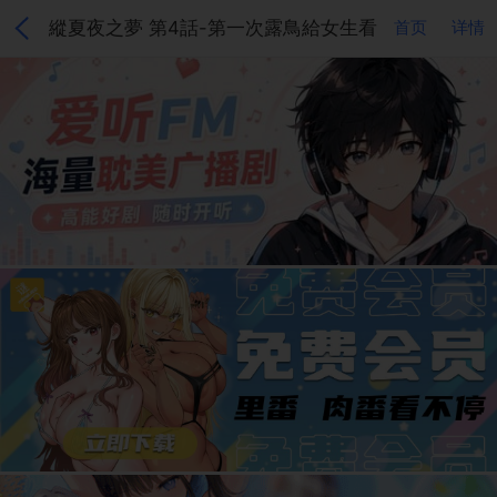
縱夏夜之夢 第4話-第一次露鳥給女生看
首页
详情