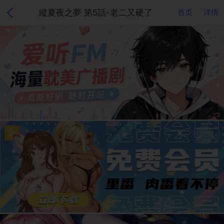
縱夏夜之夢 第5話-老二又硬了
首页
详情