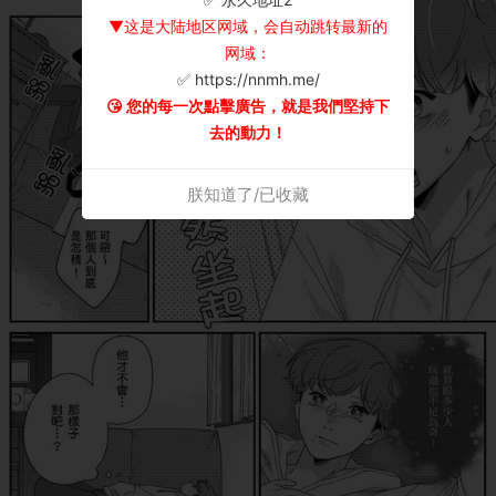
▼这是大陆地区网域，会自动跳转最新的
网域：
✅ https://nnmh.me/
😘 您的每一次點擊廣告，就是我們堅持下
去的動力！
朕知道了/已收藏