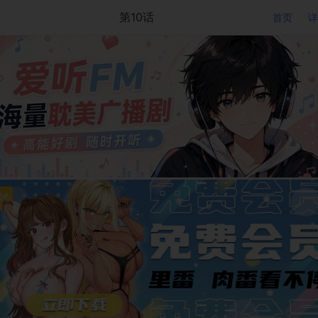
第10话
首页
详