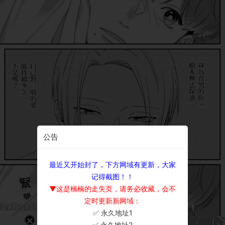
公告
最近又开始封了，下方网域有更新，大家
记得截图！！
▼这是楠楠的走失页，请务必收藏，会不
定时更新新网域：
✅ 永久地址1
×
✅ 永久地址2