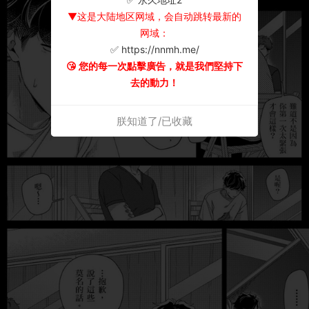
▼这是大陆地区网域，会自动跳转最新的
网域：
✅ https://nnmh.me/
😘 您的每一次點擊廣告，就是我們堅持下
去的動力！
朕知道了/已收藏