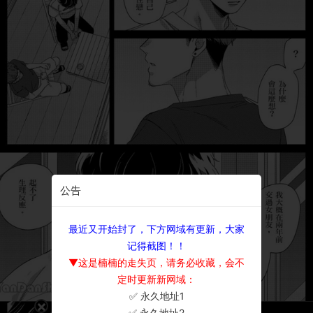
公告
最近又开始封了，下方网域有更新，大家
记得截图！！
▼这是楠楠的走失页，请务必收藏，会不
定时更新新网域：
✅ 永久地址1
×
✅ 永久地址2