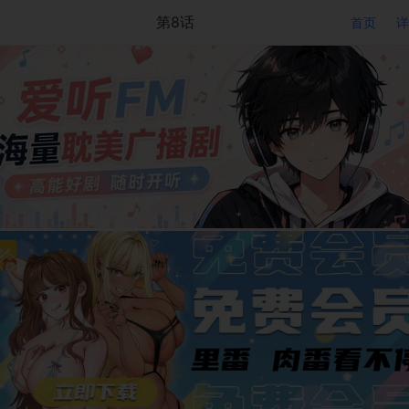
第8话
首页
详