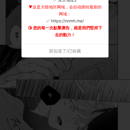
▼这是大陆地区网域，会自动跳转最新的
网域：
✅ https://nnmh.me/
😘 您的每一次點擊廣告，就是我們堅持下
去的動力！
朕知道了/已收藏