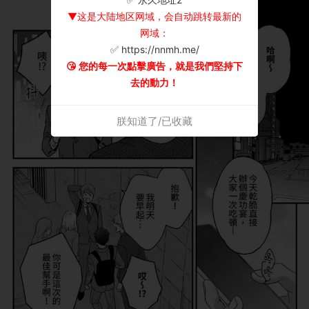
▼这是大陆地区网域，会自动跳转最新的
网域：
✅ https://nnmh.me/
😘 您的每一次點擊廣告，就是我們堅持下
去的動力！
朕知道了/已收藏