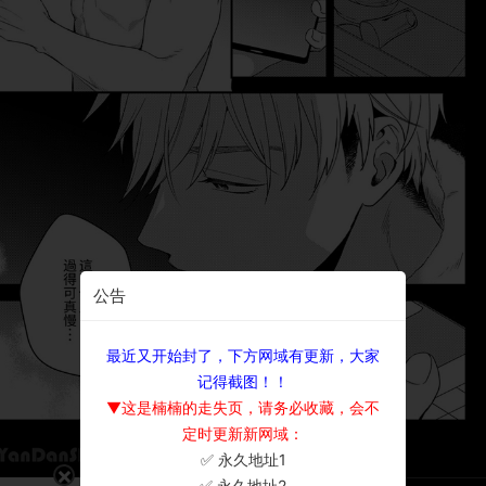
公告
最近又开始封了，下方网域有更新，大家
记得截图！！
▼这是楠楠的走失页，请务必收藏，会不
定时更新新网域：
✅ 永久地址1
×
✅ 永久地址2