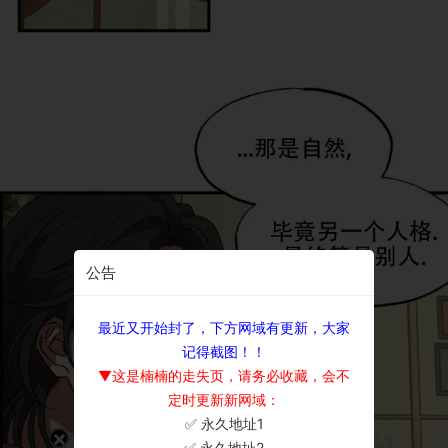
公告
最近又开始封了，下方网域有更新，大家
记得截图！！
▼这是楠楠的走失页，请务必收藏，会不
定时更新新网域：
✅ 永久地址1
×
✅ 永久地址2