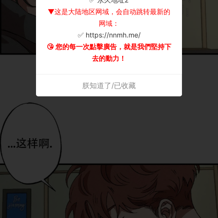
▼这是大陆地区网域，会自动跳转最新的
网域：
✅ https://nnmh.me/
😘 您的每一次點擊廣告，就是我們堅持下
去的動力！
朕知道了/已收藏