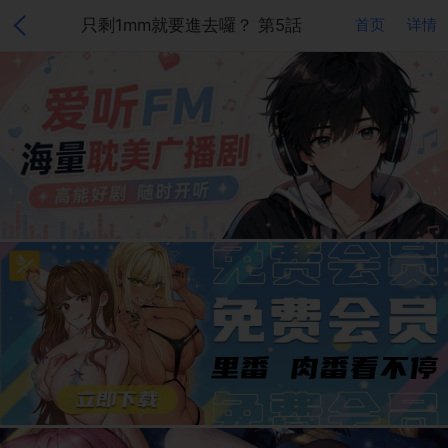
只剩1mm就要進去囉？ 第5話
首页
详情