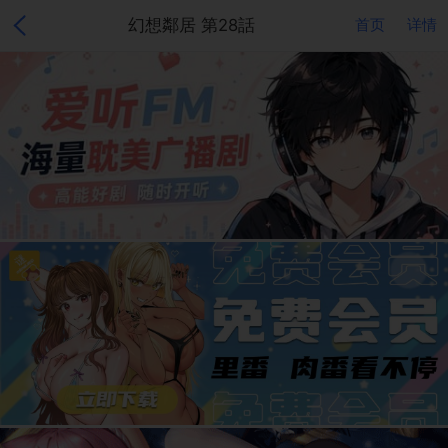
幻想鄰居 第28話
首页
详情