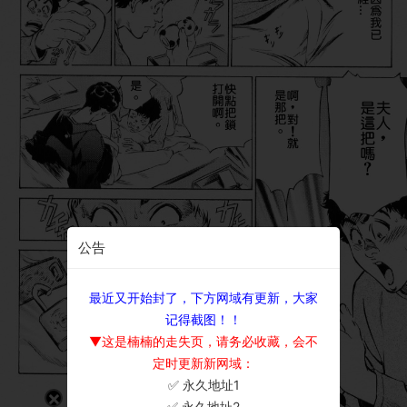
公告
最近又开始封了，下方网域有更新，大家
记得截图！！
▼这是楠楠的走失页，请务必收藏，会不
定时更新新网域：
✅ 永久地址1
×
✅ 永久地址2