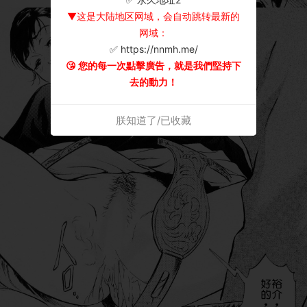
▼这是大陆地区网域，会自动跳转最新的
网域：
✅ https://nnmh.me/
😘 您的每一次點擊廣告，就是我們堅持下
去的動力！
朕知道了/已收藏