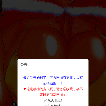
公告
最近又开始封了，下方网域有更新，大家
记得截图！！
▼这是楠楠的走失页，请务必收藏，会不
定时更新新网域：
✅ 永久地址1
×
✅ 永久地址2