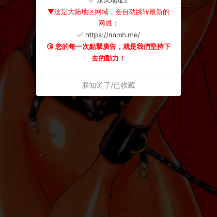
▼这是大陆地区网域，会自动跳转最新的
网域：
✅ https://nnmh.me/
😘 您的每一次點擊廣告，就是我們堅持下
去的動力！
朕知道了/已收藏