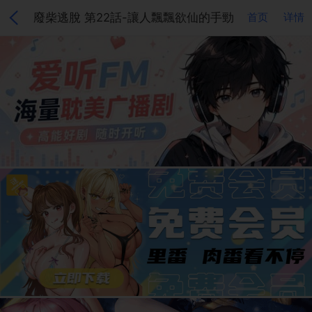
廢柴逃脫 第22話-讓人飄飄欲仙的手勁
首页
详情