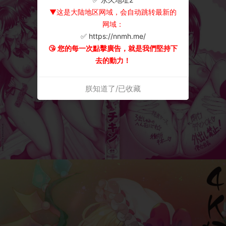
▼这是大陆地区网域，会自动跳转最新的
网域：
✅ https://nnmh.me/
😘 您的每一次點擊廣告，就是我們堅持下
去的動力！
朕知道了/已收藏