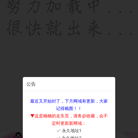
公告
最近又开始封了，下方网域有更新，大家
记得截图！！
▼这是楠楠的走失页，请务必收藏，会不
定时更新新网域：
✅ 永久地址1
×
✅ 永久地址2