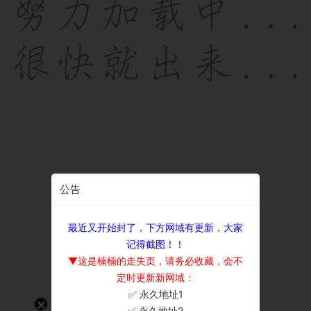
公告
最近又开始封了，下方网域有更新，大家
记得截图！！
▼这是楠楠的走失页，请务必收藏，会不
定时更新新网域：
✅ 永久地址1
×
✅ 永久地址2