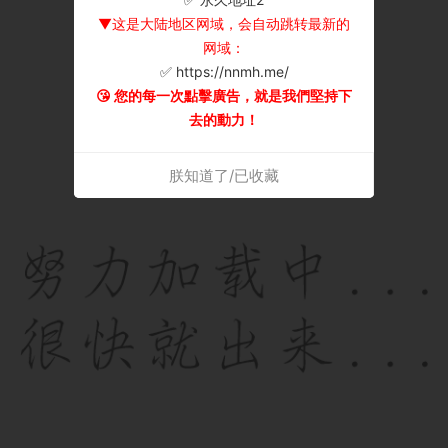
▼这是大陆地区网域，会自动跳转最新的
网域：
✅ https://nnmh.me/
😘 您的每一次點擊廣告，就是我們堅持下
去的動力！
朕知道了/已收藏