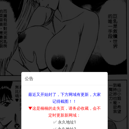
公告
最近又开始封了，下方网域有更新，大家
记得截图！！
▼这是楠楠的走失页，请务必收藏，会不
定时更新新网域：
✅ 永久地址1
×
✅ 永久地址2