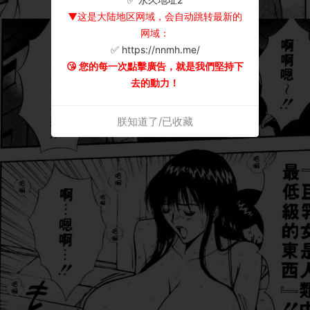
▼这是大陆地区网域，会自动跳转最新的
网域：
✅ https://nnmh.me/
😘 您的每一次點擊廣告，就是我們堅持下
去的動力！
朕知道了/已收藏